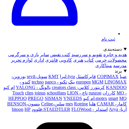
ثبت نام
دسته‌بندی
هدیه و جایزه
تقویم و سررسید
کتب نفیس
سایر
بازی و سرگرمی
محصولات چرمی
کتاب
هنری
کادویی
فانتزی
اداری
لوازم تحریر
مدرسه
میناکاری
برند
صبا
COPIMAX
فابرکاستل
lyra-لیرا
KMT
سویل-sevil
یوروپن-
LINOMAX
MGM
europen
بیک
تکنو - techno
papco
کندو -
KANDOO
کریتورز کلاس- creators class
یالونگ - YALONG
ام کیو
- MQ
کارزان
runzon
تاچ - Touch
LION
schoolfans
joinus
clips
MQ-ام کیو
smart
motex
VNEEDS
SISMAN
PREGO
HEPPOO
کامار- CAMAR
هلیا
Rotring
mes
سلین-Celine
بنسون-BENSON
آریا- Arya
استدلر - STAEDTLER
FLOWood-فلوود
HP
bitoon